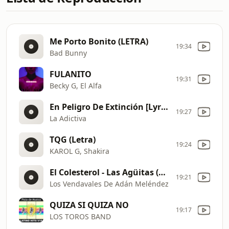
Me Porto Bonito (LETRA)
19:34
Bad Bunny
FULANITO
19:31
Becky G, El Alfa
En Peligro De Extinción [Lyric Video]
19:27
La Adictiva
TQG (Letra)
19:24
KAROL G, Shakira
El Colesterol - Las Agüitas (Audio)
19:21
Los Vendavales De Adán Meléndez
QUIZA SI QUIZA NO
19:17
LOS TOROS BAND