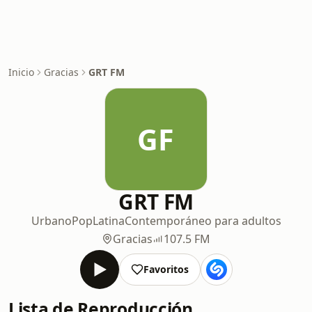
Inicio
Gracias
GRT FM
GF
GRT FM
Urbano
Pop
Latina
Contemporáneo para adultos
Gracias
107.5 FM
Favoritos
Lista de Reproducción