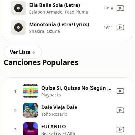
Ella Baila Sola (Letra)
19:14
Eslabon Armado, Peso Pluma
Monotonía (Letra/Lyrics)
19:11
Shakira, Ozuna
Ver Lista
Canciones Populares
Quiza Si, Quizas No (Según Lo Hecho Famoso Cerca Los Toros Band)
1
Playbacks
Dale Vieja Dale
2
Toño Rosario
FULANITO
3
Becky G & El Alfa