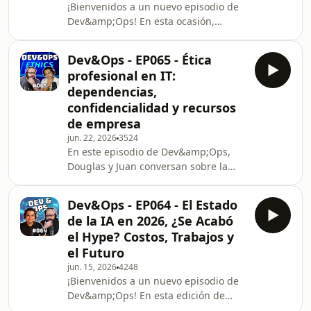
¡Bienvenidos a un nuevo episodio de
arquitectura web y comparte dos
Dev&amp;Ops! En esta ocasión,
consejos principales: optimizar la
Douglas y Juan dejan de lado la teoría
aplicación y p
y nos cuentan cómo están integrando
Dev&Ops - EP065 - Ética
Inteligencia Artificial real dentro de
profesional en IT:
sus propios productos, procesos y
dependencias,
herramientas del día a día.Hablamos
confidencialidad y recursos
de casos de uso prácticos y directos
de empresa
desde la trinchera: desde la
categorización automática de audio
jun. 22, 2026
3524
En este episodio de Dev&amp;Ops,
con modelos locales integrados en
Douglas y Juan conversan sobre la
Docker
ética profesional en tecnología y cómo
nuestras decisiones pueden afectar al
Dev&Ops - EP064 - El Estado
equipo, a la empresa y a nuestra
de la IA en 2026, ¿Se Acabó
propia carrera.Analizan tres
el Hype? Costos, Trabajos y
situaciones frecuentes: crear
el Futuro
dependencias intencionales para
jun. 15, 2026
4248
asegurar un puesto de trabajo,
¡Bienvenidos a un nuevo episodio de
apropiarse de recursos o productos
Dev&amp;Ops! En esta edición de
que pertenecen a la empresa y
mediados de 2026, Juan y Douglas se