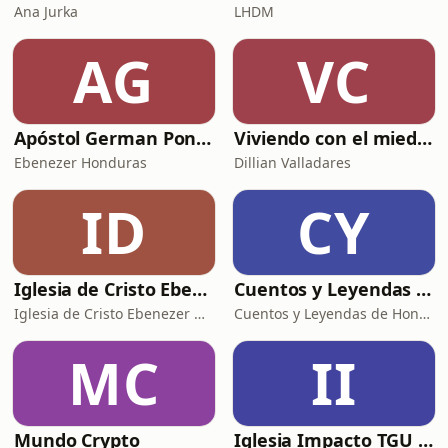
Ana Jurka
LHDM
AG
VC
Apóstol German Ponce
Viviendo con el miedo - Relatos de Brujería
Ebenezer Honduras
Dillian Valladares
ID
CY
Iglesia de Cristo Ebenezer Honduras
Cuentos y Leyendas de Honduras
Iglesia de Cristo Ebenezer Honduras
Cuentos y Leyendas de Honduras
MC
II
Mundo Crypto
Iglesia Impacto TGU Sur