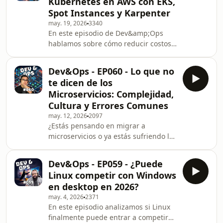
Kubernetes en AWS con EKS,
más sólidas para insertarse en el
Spot Instances y Karpenter
mercado laboral, especialmente en
may. 19, 2026
3340
Latinoamérica. Exploramos la
En este episodio de Dev&amp;Ops
comparativa entre desarrollo nativo
hablamos sobre cómo reducir costos
(Kotlin, Swift) frente a frameworks
al correr Kubernetes en AWS,
multiplatafor
especialmente usando EKS. Douglas
Dev&Ops - EP060 - Lo que no
comparte consejos prácticos basados
te dicen de los
en experiencia real operando
Microservicios: Complejidad,
infraestructura en Kubernetes, desde
Cultura y Errores Comunes
optimización de aplicaciones hasta
may. 12, 2026
2097
estrategias avanzadas con hardware,
¿Estás pensando en migrar a
tráfico, Spot Instances, Saving Plans y
microservicios o ya estás sufriendo las
Karpenter.El episodio explica por qué
consecuencias? En este episodio de
Kubernetes
Dev&amp;Ops, desglosamos lo que
Dev&Ops - EP059 - ¿Puede
NO te cuentan los tutoriales sobre la
Linux competir con Windows
arquitectura de microservicios. Desde
en desktop en 2026?
la explosión de la complejidad
may. 4, 2026
2371
operativa y los fallos en cascada,
En este episodio analizamos si Linux
hasta el desafío de la consistencia
finalmente puede entrar a competir
eventual y la gestión de bases de