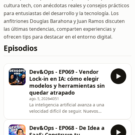
cultura tech, con anécdotas reales y consejos prácticos
para entusiastas del desarrollo y la tecnología. Los
anfitriones Douglas Barahona y Juan Ramos discuten
las últimas tendencias, comparten experiencias y
ofrecen tips para destacar en el entorno digital.
Episodios
Dev&Ops - EP069 - Vendor
Lock-in en IA: cómo elegir
modelos y herramientas sin
quedar atrapado
ago. 5, 2026
4051
La inteligencia artificial avanza a una
velocidad difícil de seguir. Nuevos
modelos, herramientas y planes
aparecen constantemente, pero elegir
Dev&Ops - EP068 - De Idea a
una opción también puede crear
SaaS: Construye tu