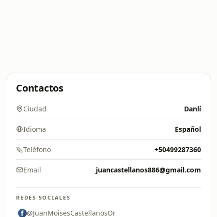
Contactos
Ciudad
Danlí
Idioma
Español
Teléfono
+50499287360
Email
juancastellanos886@gmail.com
REDES SOCIALES
@JuanMoisesCastellanosOr