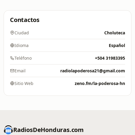
Contactos
Ciudad
Choluteca
Idioma
Español
Teléfono
+504 31983395
Email
radiolapoderosa21@gmail.com
Sitio Web
zeno.fm/la-poderosa-hn
RadiosDeHonduras.com