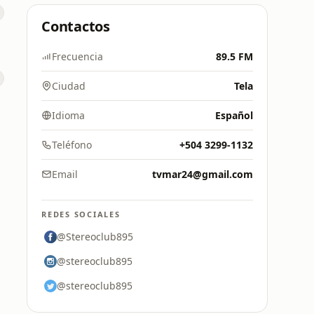
Contactos
Frecuencia
89.5 FM
Ciudad
Tela
Idioma
Español
Teléfono
+504 3299-1132
Email
tvmar24@gmail.com
REDES SOCIALES
@Stereoclub895
@stereoclub895
@stereoclub895