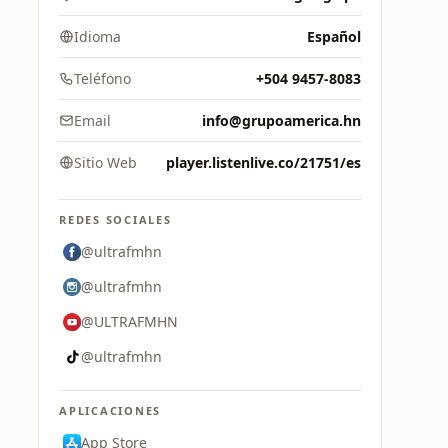
Idioma
Español
Teléfono
+504 9457-8083
Email
info@grupoamerica.hn
Sitio Web
player.listenlive.co/21751/es
REDES SOCIALES
@ultrafmhn
@ultrafmhn
@ULTRAFMHN
@ultrafmhn
APLICACIONES
App Store