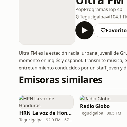
Pop
Programas
Top 40
Tegucigalpa
104.1 F
Favorito
Ultra FM es la estación radial urbana juvenil de G
momento en inglés y español. Transmite música, en
entretenimiento conducidos por un staff joven y 
Emisoras similares
Radio Globo
HRN La voz de Honduras
Tegucigalpa · 88.5 FM
Tegucigalpa · 92.9 FM - 670 AM