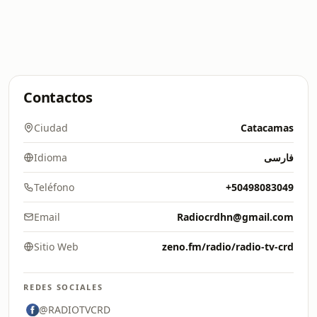
Contactos
Ciudad
Catacamas
Idioma
فارسی
Teléfono
+50498083049
Email
Radiocrdhn@gmail.com
Sitio Web
zeno.fm/radio/radio-tv-crd
REDES SOCIALES
@RADIOTVCRD