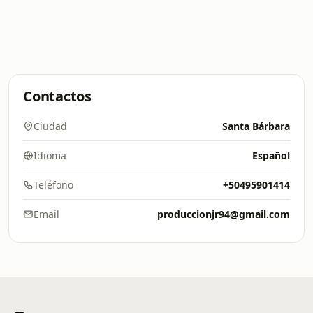
Contactos
Ciudad
Santa Bárbara
Idioma
Español
Teléfono
+50495901414
Email
produccionjr94@gmail.com