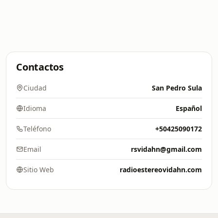
Contactos
Ciudad
San Pedro Sula
Idioma
Español
Teléfono
+50425090172
Email
rsvidahn@gmail.com
Sitio Web
radioestereovidahn.com