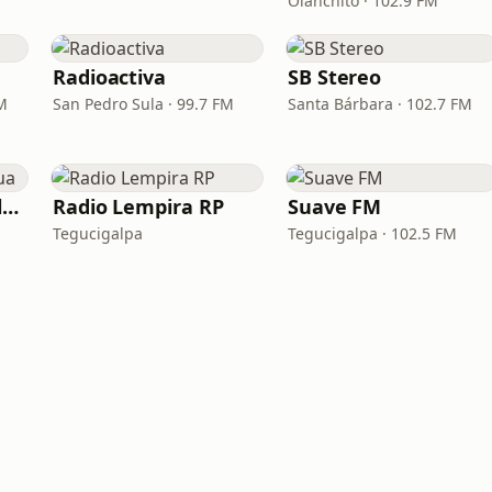
Olanchito · 102.9 FM
Radioactiva
SB Stereo
FM
San Pedro Sula · 99.7 FM
Santa Bárbara · 102.7 FM
Radio Ondas Del Ulua
Radio Lempira RP
Suave FM
Tegucigalpa
Tegucigalpa · 102.5 FM