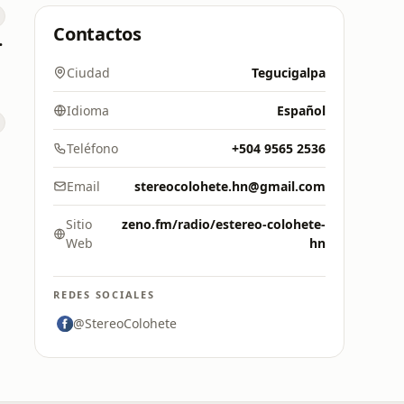
Contactos
.3 FM
Ciudad
Tegucigalpa
Idioma
Español
Teléfono
+504 9565 2536
Email
stereocolohete.hn@gmail.com
Sitio
zeno.fm/radio/estereo-colohete-
Web
hn
REDES SOCIALES
@StereoColohete