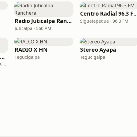
Centro Radial 96
Radio Juticalpa Ranchera
Siguatepeque · 96.3 FM
Juticalpa · 560 AM
RADIO X HN
Stereo Ayapa
Radio La Voz de Occidente 92.3 FM
Tegucigalpa
Tegucigalpa
Santa Rosa de Copán · 92.3 FM