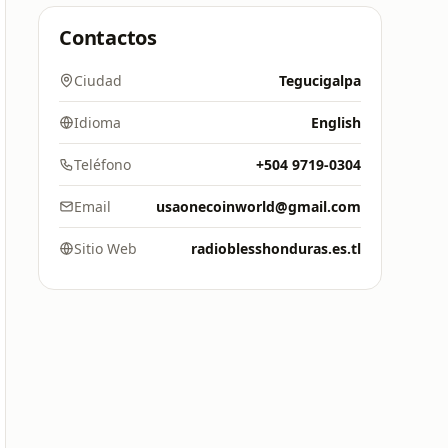
Contactos
Ciudad
Tegucigalpa
Idioma
English
Teléfono
+504 9719-0304
Email
usaonecoinworld@gmail.com
Sitio Web
radioblesshonduras.es.tl