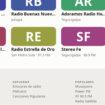
RB
AR
Radio Una Voz que Clama en el Desierto
Radio Buenas Nuevas de Salvacion
Adoramos Radio Ho
Jutiapa
Tegucigalpa
RE
SF
Radio Maná del Cielo Olanchito
Radio Estrella de Oro
Stereo Fe
San Pedro Sula · 97.3 FM
Tegucigalpa · 98.9 FM
EXPLORAR
POPULARES
Emisoras de radio
Musiquera
Pódcasts
Power FM
Canciones Populares
XY 90.5 FM
Radio Satélite