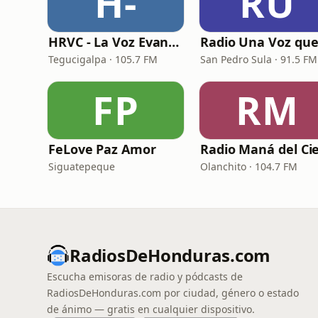
H-
RU
HRVC - La Voz Evangélica de Honduras
Tegucigalpa · 105.7 FM
San Pedro Sula · 91.5 FM
FP
RM
FeLove Paz Amor
Siguatepeque
Olanchito · 104.7 FM
RadiosDeHonduras.com
Escucha emisoras de radio y pódcasts de
RadiosDeHonduras.com por ciudad, género o estado
de ánimo — gratis en cualquier dispositivo.