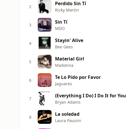
Perdido Sin Tí
2
Ricky Martin
Sin Tí
3
MDO
Stayin' Alive
4
Bee Gees
Material Girl
5
Madonna
Te Lo Pido por Favor
6
Jaguares
(Everything I Do) I Do It for You
7
Bryan Adams
La soledad
8
Laura Pausini