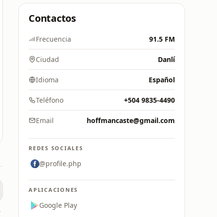
Contactos
Frecuencia
91.5 FM
Ciudad
Danlí
Idioma
Español
Teléfono
+504 9835-4490
Email
hoffmancaste@gmail.com
REDES SOCIALES
@profile.php
APLICACIONES
Google Play
hito