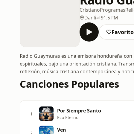
Cristiano
Programas
Rel
Danlí
91.5 FM
Favorito
Radio Guaymuras es una emisora hondureña con p
espirituales, bajo una orientación cristiana. Trans
reflexión, música cristiana contemporánea y notic
Canciones Populares
Por Siempre Santo
1
Eco Eterno
Ven
2