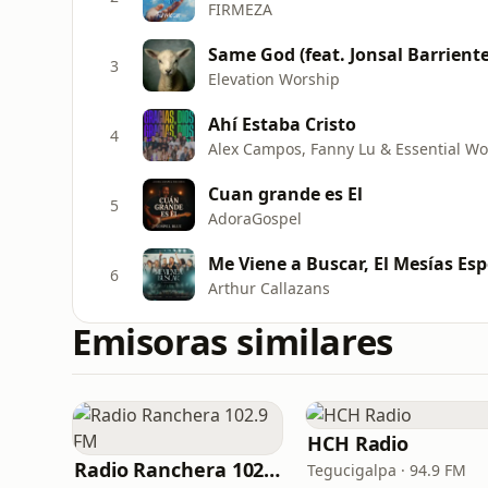
FIRMEZA
Same God (feat. Jonsal Barriente
3
Elevation Worship
Ahí Estaba Cristo
4
Alex Campos, Fanny Lu & Essential Wo
Cuan grande es El
5
AdoraGospel
Me Viene a Buscar, El Mesías Esp
6
Arthur Callazans
Emisoras similares
HCH Radio
Radio Ranchera 102.9 FM
Tegucigalpa · 94.9 FM