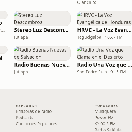
Olanchito
o
Stereo Luz Descombros
HRVC - La Voz Evangélica de Honduras
Santa Cruz de Yojoa · 107.1 FM
Jutiapa
Tegucigalpa · 105.7 FM
FM
Radio Buenas Nuevas de Salvacion
Radio Una Voz que Clama en el Desiert
Jutiapa
San Pedro Sula · 91.5 FM
EXPLORAR
POPULARES
Emisoras de radio
Musiquera
Pódcasts
Power FM
Canciones Populares
XY 90.5 FM
Radio Satélite